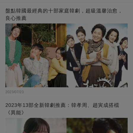
盤點韓國最經典的十部家庭韓劇，超級溫馨治愈，
良心推薦
2023/07/23
2023年13部全新韓劇推薦：韓孝周、趙寅成搭檔
《異能》