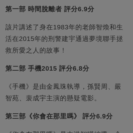
第一部 時間脫離者 評分6.9分
該片講述了身在1983年的老師智煥和生
活在2015年的刑警建宇通過夢境聯手拯
救所愛之人的故事！
第二部 手機2015 評分6.8分
《手機》是由金鳳珠執導，孫賢周、嚴
智苑、裴成宇主演的懸疑電影。
第三部《你會在那里嗎》 評分6.9分