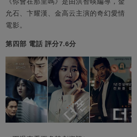
《你會在那里嗎》是由洪智暎編導，金
允石、卞耀漢、金高云主演的奇幻愛情
電影。
第四部 電話 評分7.6分