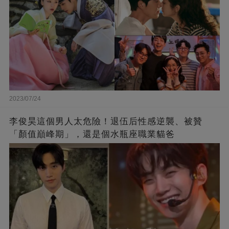
2023/07/24
李俊昊這個男人太危險！退伍后性感逆襲、被贊
「顏值巔峰期」，還是個水瓶座職業貓爸