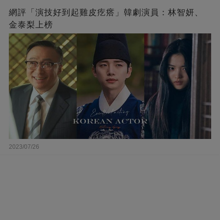
網評「演技好到起雞皮疙瘩」韓劇演員：林智妍、
金泰梨上榜
2023/07/26