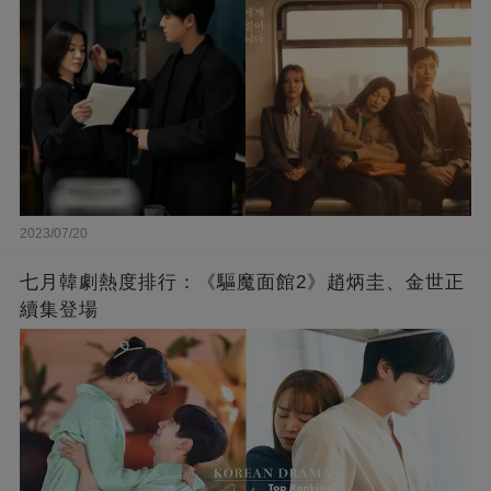
2023/07/20
七月韓劇熱度排行：《驅魔面館2》趙炳圭、金世正
續集登場