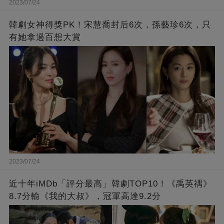
2023/07/24
韓劇女神得獎PK！宋慧喬封后6次，孫藝珍6次，只
有她拿過百想大賞
2023/07/24
近十年iMDb「評分最高」韓劇TOP10！《禹英禑》
8.7分輸《我的大叔》，冠軍高達9.2分