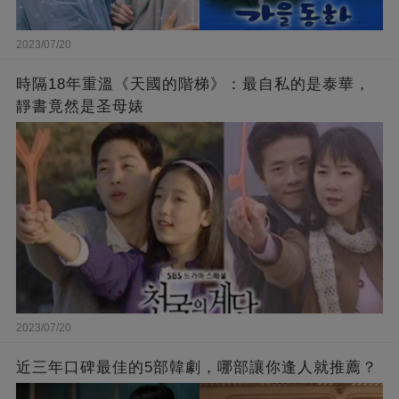
2023/07/20
時隔18年重溫《天國的階梯》：最自私的是泰華，
靜書竟然是圣母婊
2023/07/20
近三年口碑最佳的5部韓劇，哪部讓你逢人就推薦？