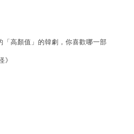
」的「高顏值」的韓劇，你喜歡哪一部
怪》