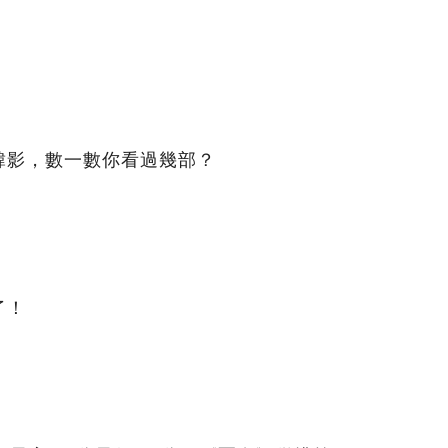
韓影，數一數你看過幾部？
了！