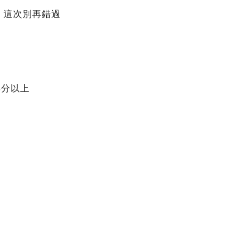
，這次別再錯過
8分以上