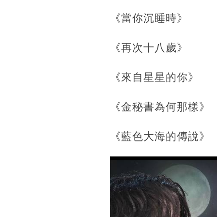
《當你沉睡時》
《再次十八歲》
《來自星星的你》
《金秘書為何那樣》
《藍色大海的傳說》