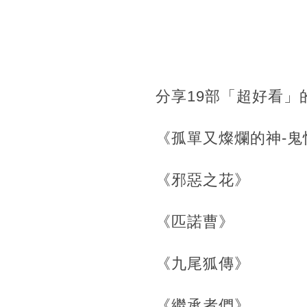
分享19部「超好看
《孤單又燦爛的神-鬼
《邪惡之花》
《匹諾曹》
《九尾狐傳》
《繼承者們》