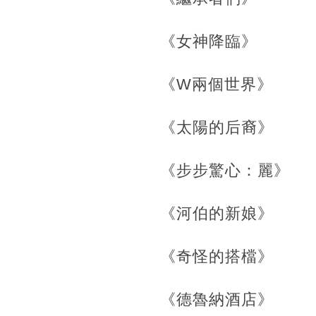
《女神降臨》
《W兩個世界》
《太陽的后裔》
《步步驚心：麗》
《河伯的新娘》
《奇怪的搭檔》
《德魯納酒店》