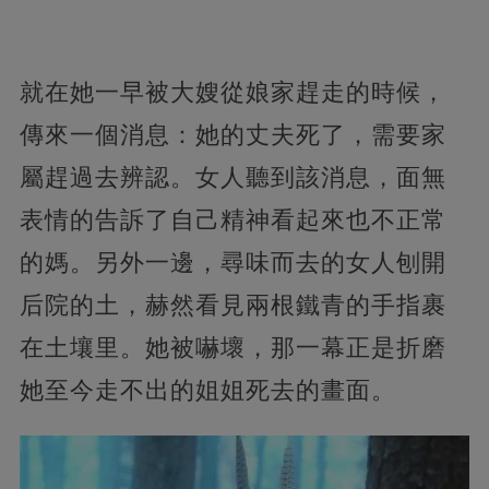
就在她一早被大嫂從娘家趕走的時候，
傳來一個消息：她的丈夫死了，需要家
屬趕過去辨認。女人聽到該消息，面無
表情的告訴了自己精神看起來也不正常
的媽。另外一邊，尋味而去的女人刨開
后院的土，赫然看見兩根鐵青的手指裹
在土壤里。她被嚇壞，那一幕正是折磨
她至今走不出的姐姐死去的畫面。