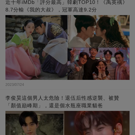
近十年iMDb「評分最高」韓劇TOP10！《禹英禑》
8.7分輸《我的大叔》，冠軍高達9.2分
2023/07/24
李俊昊這個男人太危險！退伍后性感逆襲、被贊
「顏值巔峰期」，還是個水瓶座職業貓爸