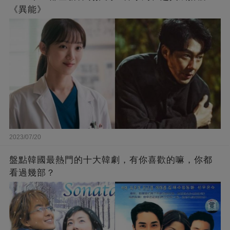
《異能》
2023/07/20
盤點韓國最熱門的十大韓劇，有你喜歡的嘛，你都
看過幾部？