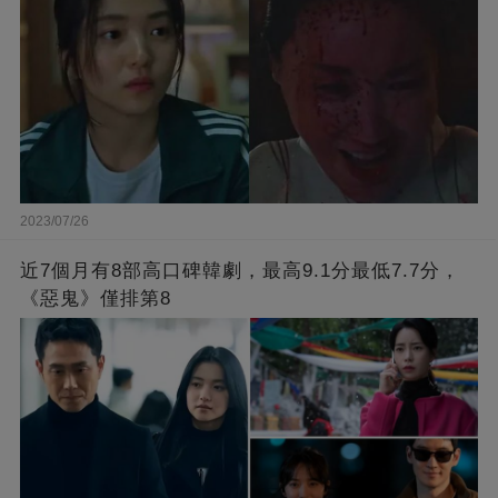
2023/07/26
近7個月有8部高口碑韓劇，最高9.1分最低7.7分，
《惡鬼》僅排第8