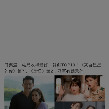
日票選「結局收得最好」韓劇TOP10！《來自星星
的你》第7，《鬼怪》第2，冠軍有點意外