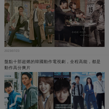
2023/07/23
盤點十部超燃的韓國動作電視劇，全程高能，都是
動作高分爽片