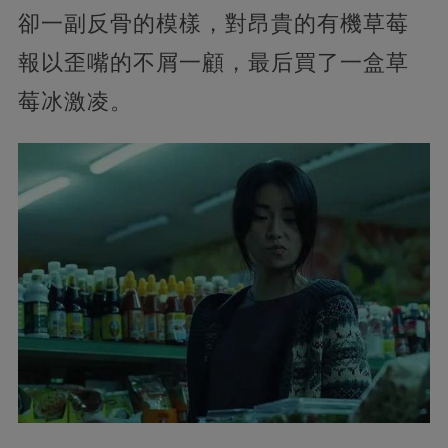
卻一副反骨的模樣，對昂貴的有機草莓
報以歪嘴的不屑一顧，最后買了一盒草
莓冰激凌。