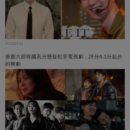
2023/07/24
推薦六部韓國高分懸疑犯罪電視劇，評分9.1分起步
的爽劇