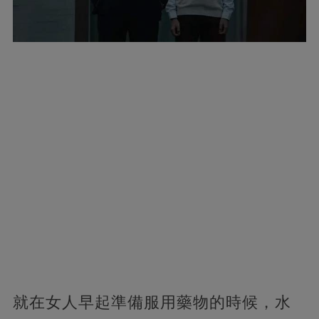
就在女人早起準備服用藥物的時候，水