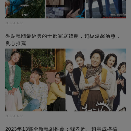
2023/07/23
盤點韓國最經典的十部家庭韓劇，超級溫馨治愈，
良心推薦
2023/07/23
2023年13部全新韓劇推薦：韓孝周、趙寅成搭檔