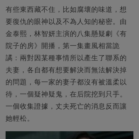
有些東西藏不住，比如腐壞的味道，想
要復仇的眼神以及不為人知的秘密。由
金泰熙，林智妍主演的八集懸疑劇《有
院子的房》開播，第一集畫風相當詭
譎：兩對因某種事情所以產生了聯系的
夫妻，各自都有想要解決而無法解決掉
的問題，每一家的妻子都沒有被溫柔以
待，一個疑神疑鬼，在后院挖到只手。
一個收集證據，丈夫死亡的消息反而讓
她輕松。