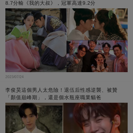
8.7分輸《我的大叔》，冠軍高達9.2分
2023/07/24
李俊昊這個男人太危險！退伍后性感逆襲、被贊
「顏值巔峰期」，還是個水瓶座職業貓爸