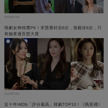
2023/07/24
韓劇女神得獎PK！宋慧喬封后6次，孫藝珍6次，只
有她拿過百想大賞
2023/07/24
近十年iMDb「評分最高」韓劇TOP10！《禹英禑》