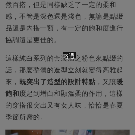
然百搭，但是同樣缺乏了一定的柔和
感，不管是深色還是淺色，無論是點綴
品還是內搭一類，有一定的飽和度進行
協調還是更佳的。
略過
這樣純白系列的套裝加之粉色來點綴的
話，那麼整體的造型立刻就變得高雅起
來，
既突出了造型的設計特點
，又讓
暖
飽和度
起到增白和顯溫柔的作用，這樣
的穿搭很突出又有女人味，恰恰是春夏
季節所需的。