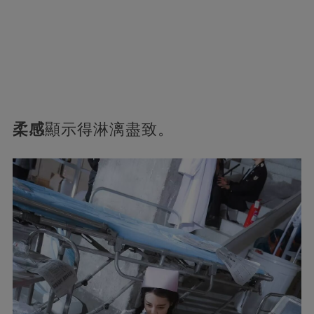
柔感
顯示得淋漓盡致。