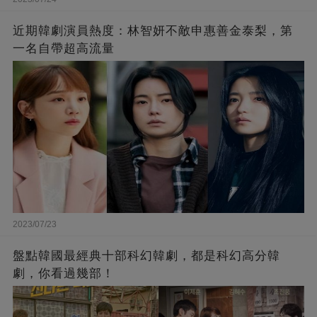
近期韓劇演員熱度：林智妍不敵申惠善金泰梨，第
一名自帶超高流量
2023/07/23
盤點韓國最經典十部科幻韓劇，都是科幻高分韓
劇，你看過幾部！