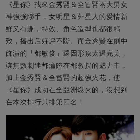
《星你》找來金秀賢＆全智賢兩大男女
神強強聯手，女明星＆外星人的愛情新
鮮又有趣，特效、角色造型也都很精
致，播出后好評不斷。而金秀賢在劇中
飾演的「都敏俊」還因形象太過完美，
讓無數劇迷都淪陷在都教授的魅力中，
加上金秀賢＆全智賢的超強火花，使
《星你》成功在全亞洲爆火的，沒想到
在本次排行只排第四名！