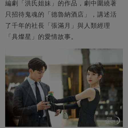
編劇「洪氏姐妹」的作品，劇中圍繞著
只招待鬼魂的「德魯納酒店」，講述活
了千年的社長「張滿月」與人類經理
「具燦星」的愛情故事。