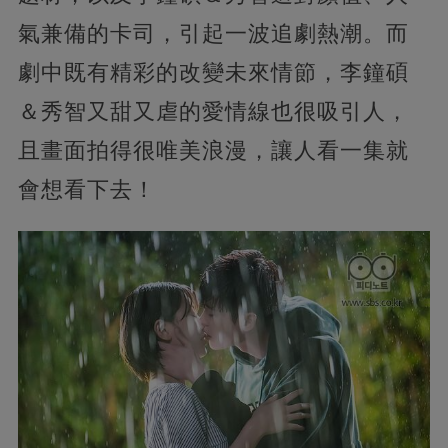
氣兼備的卡司，引起一波追劇熱潮。而
劇中既有精彩的改變未來情節，李鐘碩
＆秀智又甜又虐的愛情線也很吸引人，
且畫面拍得很唯美浪漫，讓人看一集就
會想看下去！