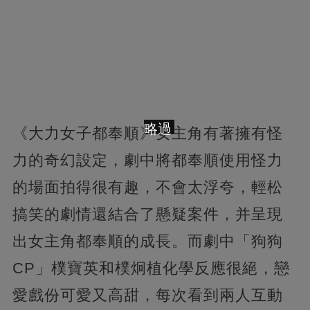
略過
《大力女子都奉順》女主角有著擁有怪
力的奇幻設定，劇中將都奉順使用怪力
的場面拍得很有趣，不會太浮夸，輕松
搞笑的劇情還結合了懸疑案件，并呈現
出女主角都奉順的成長。而劇中「狗狗
CP」樸寶英和樸炯植化學反應很絕，戀
愛戲份可愛又高甜，每次看到兩人互動