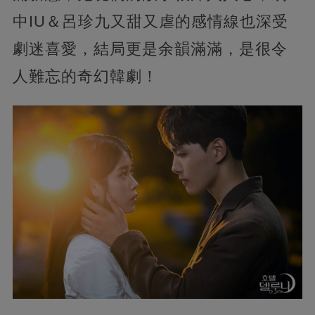
中IU＆呂珍九又甜又虐的感情線也深受
劇迷喜愛，結局更是余韻滿滿，是很令
人難忘的奇幻韓劇！