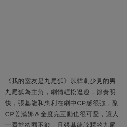
《我的室友是九尾狐》以韓劇少見的男
九尾狐為主角，劇情輕松逗趣，節奏明
快，張基龍和惠利在劇中CP感很強，副
CP姜漢娜＆金度完互動也很可愛，讓人
一看就欲罷不能，且張基龍詮釋的九尾