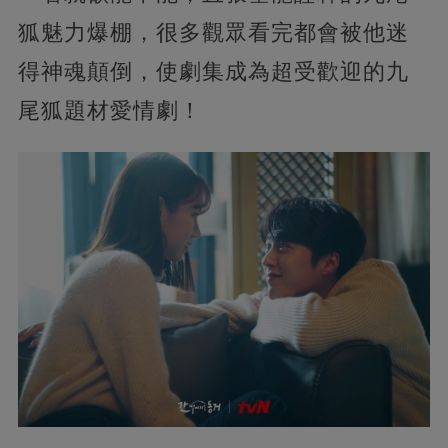
狐魅力爆棚，很多觀眾看完都會被他迷
得神魂顛倒，使劇集成為超受歡迎的九
尾狐題材愛情劇！