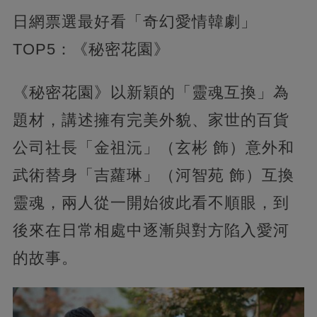
日網票選最好看「奇幻愛情韓劇」
TOP5：《秘密花園》
《秘密花園》以新穎的「靈魂互換」為
題材，講述擁有完美外貌、家世的百貨
公司社長「金祖沅」（玄彬 飾）意外和
武術替身「吉蘿琳」（河智苑 飾）互換
靈魂，兩人從一開始彼此看不順眼，到
後來在日常相處中逐漸與對方陷入愛河
的故事。