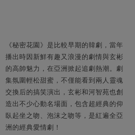
《秘密花園》是比較早期的韓劇，當年
播出時因新鮮有趣又浪漫的劇情與玄彬
的高帥魅力，在亞洲掀起追劇熱潮。劇
集氛圍輕松甜蜜，不僅能看到兩人靈魂
交換后的搞笑演出，玄彬和河智苑也創
造出不少心動名場面，包含超經典的仰
臥起坐之吻、泡沫之吻等，是紅遍全亞
洲的經典愛情劇！