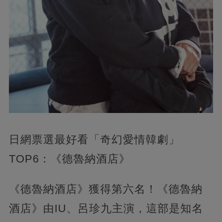
日網票選最好看「奇幻愛情韓劇」
TOP6：《德魯納酒店》
《德魯納酒店》獲得第六名！《德魯納
酒店》由IU、呂珍九主演，這部是知名