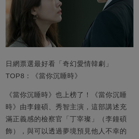
日網票選最好看「奇幻愛情韓劇」
TOP8：《當你沉睡時》
《當你沉睡時》也上榜了！《當你沉睡
時》由李鐘碩、秀智主演，這部講述充
滿正義感的檢察官「丁宰璨」（李鐘碩
飾），與可以透過夢境預見他人不幸的