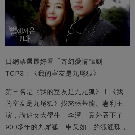
日網票選最好看「奇幻愛情韓劇」
TOP3：《我的室友是九尾狐》
第三名是《我的室友是九尾狐》！《我
的室友是九尾狐》找來張基龍、惠利主
演，講述女大學生「李潭」意外吞下了
900多年的九尾狐「申又如」的狐貍珠，