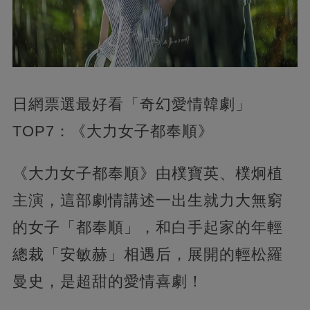
日網票選最好看「奇幻愛情韓劇」
TOP7：《大力女子都奉順》
《大力女子都奉順》由樸寶英、樸炯植
主演，這部劇情講述一出生就力大無窮
的女子「都奉順」，和白手起家的年輕
總裁「安敏赫」相遇后，展開的輕松羅
曼史，是超甜的愛情喜劇！