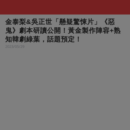
金泰梨&吳正世「懸疑驚悚片」《惡
鬼》劇本研讀公開！黃金製作陣容+熟
知韓劇綠葉，話題預定！
2023/05/29