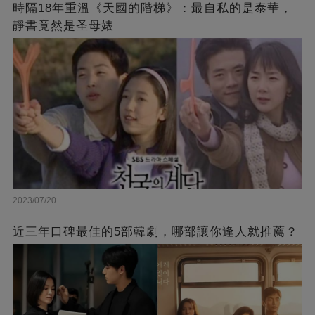
時隔18年重溫《天國的階梯》：最自私的是泰華，
靜書竟然是圣母婊
2023/07/20
近三年口碑最佳的5部韓劇，哪部讓你逢人就推薦？