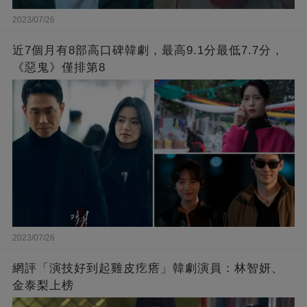
2023/07/26
近7個月有8部高口碑韓劇，最高9.1分最低7.7分，
《惡鬼》僅排第8
2023/07/26
網評「演技好到起雞皮疙瘩」韓劇演員：林智妍、
金泰梨上榜