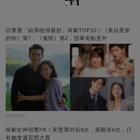
略過
日票選「結局收得最好」韓劇TOP10！《來自星星
的你》第7，《鬼怪》第2，冠軍有點意外
2023/07/24
韓劇女神得獎PK！宋慧喬封后6次，孫藝珍6次，只
有她拿過百想大賞