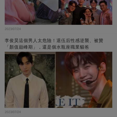
2023/07/24
李俊昊這個男人太危險！退伍后性感逆襲、被贊
「顏值巔峰期」，還是個水瓶座職業貓爸
2023/07/24