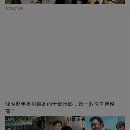
2023/07/26
韓國歷年票房最高的十部韓影，數一數你看過幾
部？