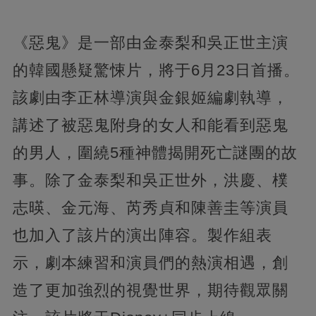
《惡鬼》是一部由金泰梨和吳正世主演
的韓國懸疑驚悚片，將于6月23日首播。
該劇由李正林導演與金銀姬編劇執導，
講述了被惡鬼附身的女人和能看到惡鬼
的男人，圍繞5種神體揭開死亡謎團的故
事。除了金泰梨和吳正世外，洪慶、樸
志暎、金元海、芮秀貞和陳善圭等演員
也加入了該片的演出陣容。製作組表
示，劇本練習和演員們的熱演相遇，創
造了更加強烈的視覺世界，期待觀眾關