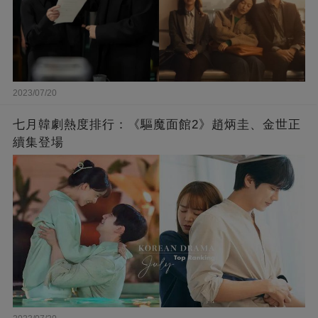
2023/07/20
七月韓劇熱度排行：《驅魔面館2》趙炳圭、金世正
續集登場