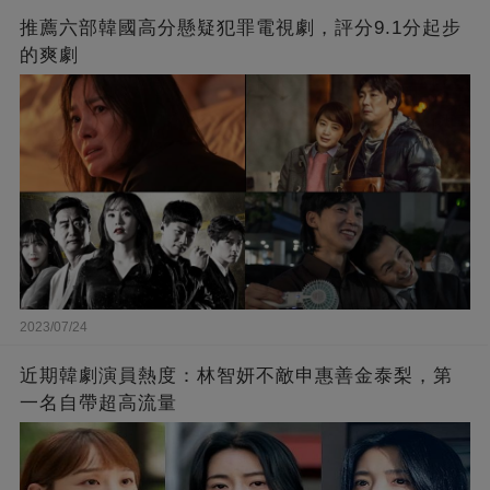
推薦六部韓國高分懸疑犯罪電視劇，評分9.1分起步
的爽劇
2023/07/24
近期韓劇演員熱度：林智妍不敵申惠善金泰梨，第
一名自帶超高流量