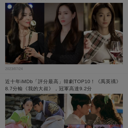
2023/07/24
近十年iMDb「評分最高」韓劇TOP10！《禹英禑》
8.7分輸《我的大叔》，冠軍高達9.2分